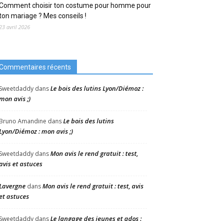
Comment choisir ton costume pour homme pour
ton mariage ? Mes conseils !
23 avril 2026
Commentaires récents
Le bois des lutins Lyon/Diémoz :
Sweetdaddy
dans
mon avis ;)
Le bois des lutins
Bruno Amandine
dans
Lyon/Diémoz : mon avis ;)
Mon avis le rend gratuit : test,
Sweetdaddy
dans
avis et astuces
Lavergne
Mon avis le rend gratuit : test, avis
dans
et astuces
Le langage des jeunes et ados :
Sweetdaddy
dans