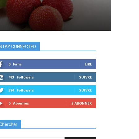
STAY CONNECTED
0
Fans
LIKE
483
Followers
SUIVRE
594
Followers
SUIVRE
0
Abonnés
S'ABONNER
Chercher