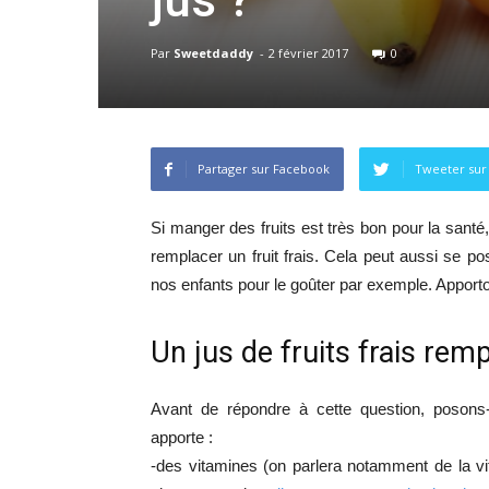
jus ?
Par
Sweetdaddy
-
2 février 2017
0
Partager sur Facebook
Tweeter sur
Si manger des fruits est très bon pour la santé,
remplacer un fruit frais. Cela peut aussi se 
nos enfants pour le goûter par exemple. Apporto
Un jus de fruits frais rempl
Avant de répondre à cette question, posons-n
apporte :
-des vitamines (on parlera notamment de la v