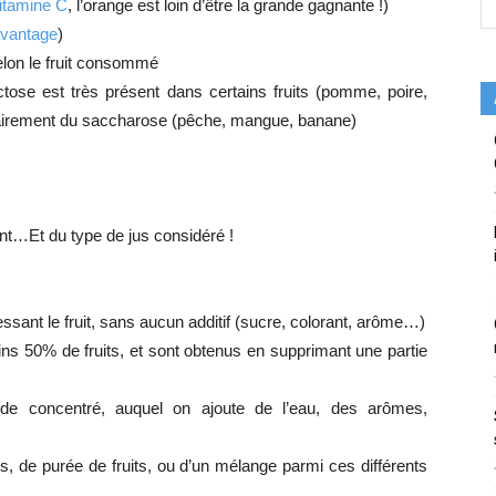
vitamine C
, l’orange est loin d’être la grande gagnante !)
avantage
)
elon le fruit consommé
ctose est très présent dans certains fruits (pomme, poire,
airement du saccharose (pêche, mangue, banane)
nt…Et du type de jus considéré !
ressant le fruit, sans aucun additif (sucre, colorant, arôme…)
ins 50% de fruits, et sont obtenus en supprimant une partie
de concentré, auquel on ajoute de l’eau, des arômes,
us, de purée de fruits, ou d’un mélange parmi ces différents