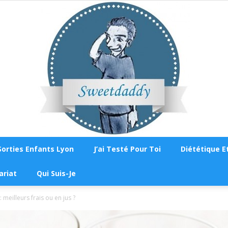
Sorties Enfants Lyon
J’ai Testé Pour Toi
Diététique Et
Sweetdaddy
ariat
Qui Suis-Je
: meilleurs frais ou en jus ?