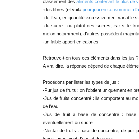
classement des
aliments contenant le plus de 
-des fibres (et voilà
pourquoi en consommer d’
-de l’eau, en quantité excessivement variable s
-du sucre…ou plutôt des sucres, car si le fru
melon notamment), d’autres possèdent majorit
-un faible apport en calories
Retrouve-t-on tous ces éléments dans les jus ?
A vrai dire, la réponse dépend de chaque éléme
Procédons par lister les types de jus :
-Pur jus de fruits : on l’obtient uniquement en p
-Jus de fruits concentré : ils comportent au mo
de l’eau
-Jus de fruit à base de concentré : base 
éventuellement du sucre
-Nectar de fruits : base de concentré, de pur j
types, avec ajout d’eau et de sucre