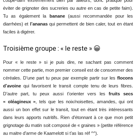
coupe-faim extrêmement bien par ailleurs, donc pratique pour
éviter de grignoter des sucreries ou autre en cas de petite faim).
Tu as également la
banane
(aussi recommandée pour les
diarrhées) et
l’ananas
qui permettent de bien caler, tout en étant
faciles à digérer.
Troisième groupe : « le reste » 😀
Pour « le reste » si je puis dire, ne sachant pas comment
nommer cette partie, mon premier conseil est de consommer des
céréales. D’une part tu peux par exemple partir sur les
flocons
d’avoine
qui favorisent le transit compte tenu de leurs fibres.
D’autre part, tu peux aussi t’orienter vers les
fruits secs
« oléagineux »
, tels que les noix/noisettes, amandes, qui ont
aussi un bon effet sur le transit, tout en étant très intéressants
dans leurs apports nutritifs. Rien d’étonnant à ce que mon petit
grignotage du matin soit composé de « graines » (petite référence
au maitre d’arme de Kaamelott si t’as las réf ^^).