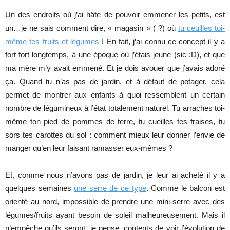
Un des endroits où j’ai hâte de pouvoir emmener les petits, est
un…je ne sais comment dire, « magasin » ( ?) où
tu ceuilles toi-
même tes fruits et légumes
! En fait, j’ai connu ce concept il y a
fort fort longtemps, à une époque où j’étais jeune (sic :D), et que
ma mère m’y avait emmené. Et je dois avouer que j’avais adoré
ça. Quand tu n’as pas de jardin, et à défaut de potager, cela
permet de montrer aux enfants à quoi ressemblent un certain
nombre de légumineux à l’état totalement naturel. Tu arraches toi-
même ton pied de pommes de terre, tu cueilles tes fraises, tu
sors tes carottes du sol : comment mieux leur donner l’envie de
manger qu’en leur faisant ramasser eux-mêmes ?
Et, comme nous n’avons pas de jardin, je leur ai acheté il y a
quelques semaines
une serre de ce type
. Comme le balcon est
orienté au nord, impossible de prendre une mini-serre avec des
légumes/fruits ayant besoin de soleil malheureusement. Mais il
n’empêche qu’ils seront, je pense, contents de voir l’évolution de