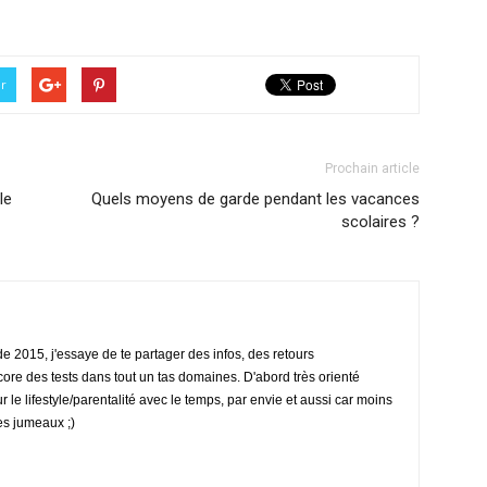
er
Prochain article
le
Quels moyens de garde pendant les vacances
scolaires ?
 2015, j'essaye de te partager des infos, des retours
ore des tests dans tout un tas domaines. D'abord très orienté
ur le lifestyle/parentalité avec le temps, par envie et aussi car moins
es jumeaux ;)