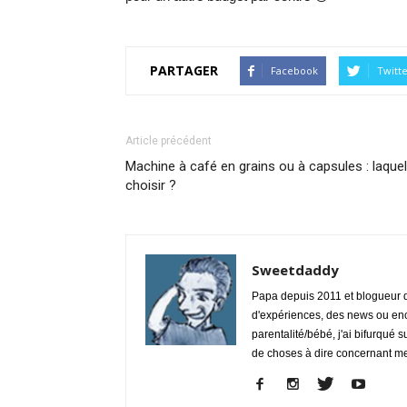
PARTAGER
Facebook
Twitt
Article précédent
Machine à café en grains ou à capsules : laquel
choisir ?
Sweetdaddy
Papa depuis 2011 et blogueur de
d'expériences, des news ou enc
parentalité/bébé, j'ai bifurqué s
de choses à dire concernant m