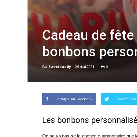
Cadeau de fête 
bonbons person
Par
Sweetdaddy
-
26 mai 2021
0
Partager sur Facebook
Tweeter sur
Les bonbons personnalisés
On ne va pas se le cacher, quarantenaire que j