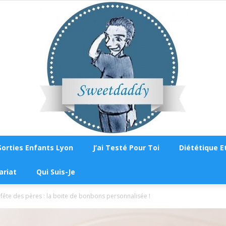
Sorties Enfants Lyon
J’ai Testé Pour Toi
Diététique Et
Sweetdaddy
ariat
Qui Suis-Je
fête des pères : la boite de bonbons personnalisée !