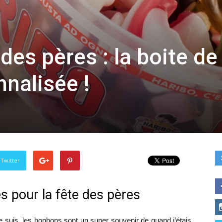
des pères : la boite de
nalisée !
 Twitter
 pour la fête des pères
e suis, les bonbons sont un super souvenir de quand j’étais