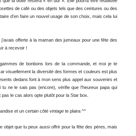
ue la boite restera « en dur ». Elle pourra être réutilisée
settes de café ou des objets tels que des ceintures ou des
taire d’en faire un nouvel usage de son choix, mais cela lui
e j’avais offerte à la maman des jumeaux pour une fête des
sir à recevoir !
x gammes de bonbons lors de ta commande, et moi je te
ar visuellement la diversité des formes et couleurs est plus
résents dedans font à mon sens plus appel aux souvenirs et
tu ne le sais pas (encore), vérifie que l’heureux papa qui
 pas le cas alors opte plutôt pour la Star box.
andise et un certain côté
vintage
te plaira ^^
e objet que tu peux aussi offrir pour la fête des pères, mais