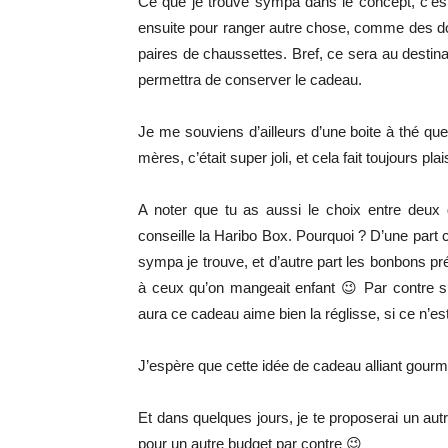
Ce que je trouve sympa dans le concept, c’est q
ensuite pour ranger autre chose, comme des do
paires de chaussettes. Bref, ce sera au destina
permettra de conserver le cadeau.
Je me souviens d’ailleurs d’une boite à thé qu
mères, c’était super joli, et cela fait toujours plai
A noter que tu as aussi le choix entre deu
conseille la Haribo Box. Pourquoi ? D’une part c
sympa je trouve, et d’autre part les bonbons p
à ceux qu’on mangeait enfant 😉 Par contre si 
aura ce cadeau aime bien la réglisse, si ce n’est
J’espère que cette idée de cadeau alliant gourm
Et dans quelques jours, je te proposerai un autr
pour un autre budget par contre 😉