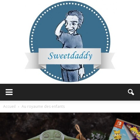
Sweetdaddy
Accueil
Au royaume des enfants