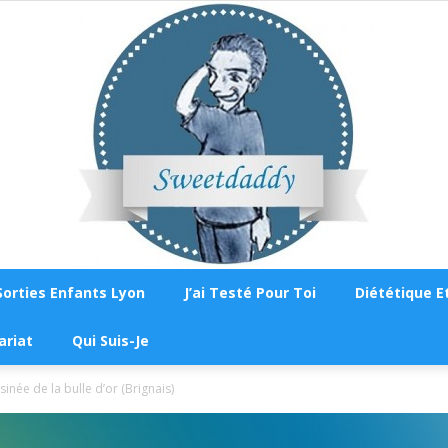
Sorties Enfants Lyon
J’ai Testé Pour Toi
Diététique Et
Sweetdaddy
ariat
Qui Suis-Je
inée de la bulle d’or (Brignais)