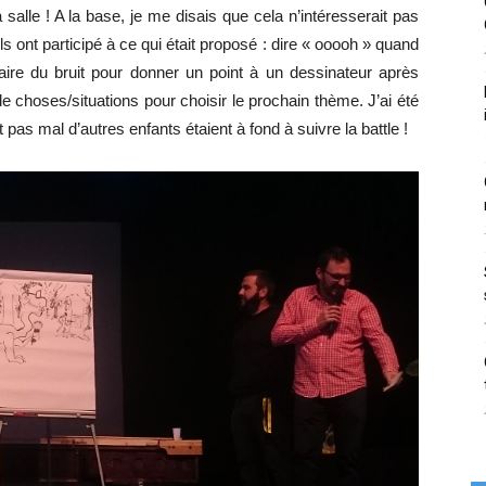
salle ! A la base, je me disais que cela n’intéresserait pas
Ils ont participé à ce qui était proposé : dire « ooooh » quand
aire du bruit pour donner un point à un dessinateur après
choses/situations pour choisir le prochain thème. J’ai été
pas mal d’autres enfants étaient à fond à suivre la battle !