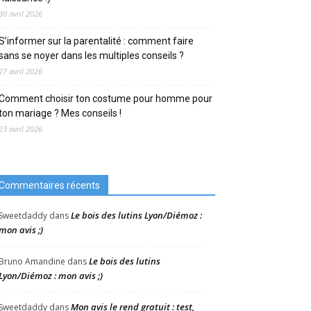
30 avril 2026
S’informer sur la parentalité : comment faire
sans se noyer dans les multiples conseils ?
27 avril 2026
Comment choisir ton costume pour homme pour
ton mariage ? Mes conseils !
23 avril 2026
Commentaires récents
Le bois des lutins Lyon/Diémoz :
Sweetdaddy
dans
mon avis ;)
Le bois des lutins
Bruno Amandine
dans
Lyon/Diémoz : mon avis ;)
Mon avis le rend gratuit : test,
Sweetdaddy
dans