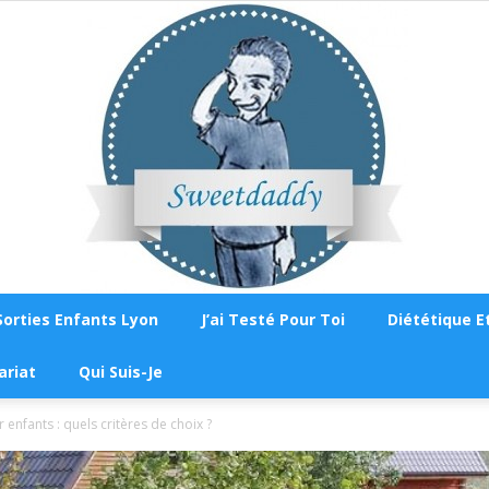
Sorties Enfants Lyon
J’ai Testé Pour Toi
Diététique Et
Sweetdaddy
ariat
Qui Suis-Je
 enfants : quels critères de choix ?