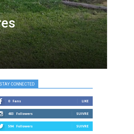
res
STAY CONNECTED
0
Fans
LIKE
483
Followers
SUIVRE
594
Followers
SUIVRE