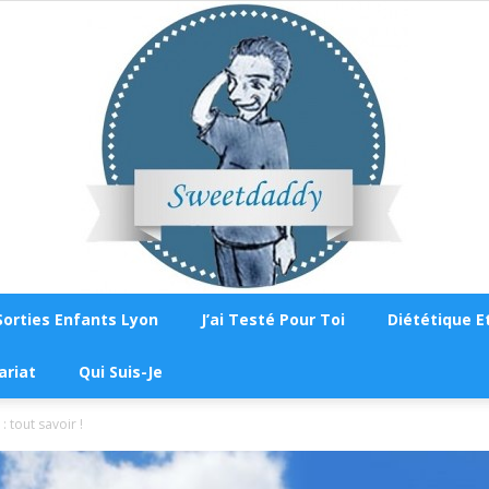
Sorties Enfants Lyon
J’ai Testé Pour Toi
Diététique Et
Sweetdaddy
ariat
Qui Suis-Je
 tout savoir !