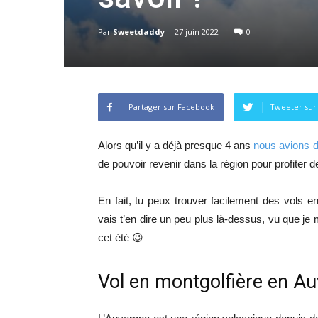
Par
Sweetdaddy
-
27 juin 2022
0
Partager sur Facebook
Tweeter sur
Alors qu’il y a déjà presque 4 ans
nous avions d
de pouvoir revenir dans la région pour profiter 
En fait, tu peux trouver facilement des vols en
vais t’en dire un peu plus là-dessus, vu que je 
cet été 😉
Vol en montgolfière en A