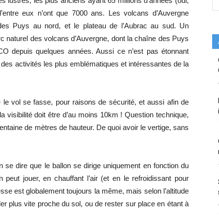
 lustres, les plus anciens ayant 65 millions d’années (oui,
 d’entre eux n’ont que 7000 ans. Les volcans d’Auvergne
des Puys au nord, et le plateau de l’Aubrac au sud. Un
rc naturel des volcans d’Auvergne, dont la chaîne des Puys
SCO depuis quelques années. Aussi ce n’est pas étonnant
 des activités les plus emblématiques et intéressantes de la
e vol se fasse, pour raisons de sécurité, et aussi afin de
la visibilité doit être d’au moins 10km ! Question technique,
rentaine de mètres de hauteur. De quoi avoir le vertige, sans
en se dire que le ballon se dirige uniquement en fonction du
peut jouer, en chauffant l’air (et en le refroidissant pour
esse est globalement toujours la même, mais selon l’altitude
ller plus vite proche du sol, ou de rester sur place en étant à