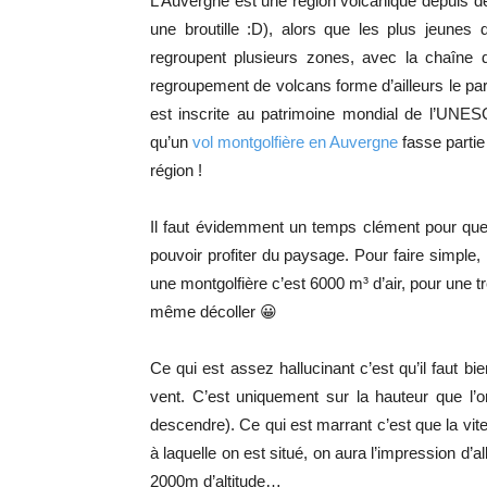
L’Auvergne est une région volcanique depuis des
une broutille :D), alors que les plus jeunes
regroupent plusieurs zones, avec la chaîne 
regroupement de volcans forme d’ailleurs le pa
est inscrite au patrimoine mondial de l’UNE
qu’un
vol montgolfière en Auvergne
fasse partie
région !
Il faut évidemment un temps clément pour que l
pouvoir profiter du paysage. Pour faire simple, 
une montgolfière c’est 6000 m³ d’air, pour une t
même décoller 😀
Ce qui est assez hallucinant c’est qu’il faut bi
vent. C’est uniquement sur la hauteur que l’on 
descendre). Ce qui est marrant c’est que la vit
à laquelle on est situé, on aura l’impression d’a
2000m d’altitude…