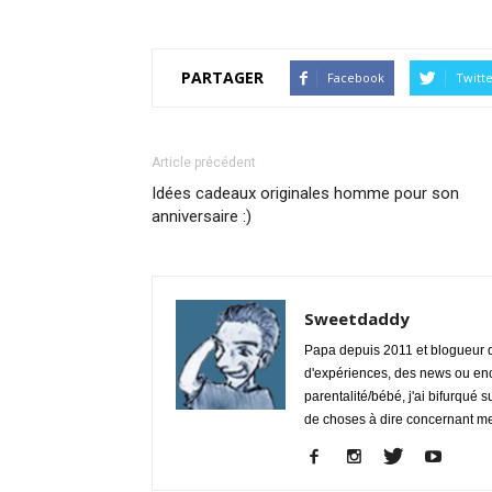
PARTAGER
Facebook
Twitt
Article précédent
Idées cadeaux originales homme pour son
anniversaire :)
Sweetdaddy
Papa depuis 2011 et blogueur de
d'expériences, des news ou enc
parentalité/bébé, j'ai bifurqué s
de choses à dire concernant m