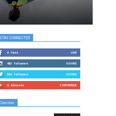
STAY CONNECTED
0
Fans
LIKE
483
Followers
SUIVRE
594
Followers
SUIVRE
0
Abonnés
S'ABONNER
Chercher