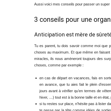
Aussi voici mes conseils pour passer un super
3 conseils pour une organi
Anticipation est mère de sûret
Tu es parent, tu dois savoir comme moi que pou
choses au maximum. Et que même en faisant ain
miracles, ils nous amèneront toujours des sur
choses, comme par exemple :
en cas de départ en vacances, fais en sort
en avance, que tu aies fait le plein d’ess
jours avant à vérifier qu’en termes de vête
hiver, …) tout est à la bonne taille et en état
si tu restes sur place, n’hésite pas à lister
te passe par la tête comme idées de sorties/a