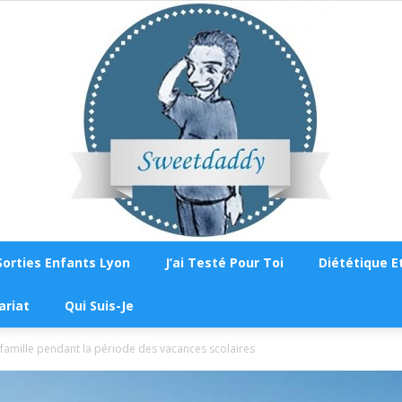
Sorties Enfants Lyon
J’ai Testé Pour Toi
Diététique Et
Sweetdaddy
ariat
Qui Suis-Je
famille pendant la période des vacances scolaires