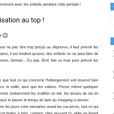
 moment avec tes enfants pendant cette période !
sation au top !
é 😉
r ne pas être trop pris(e) au dépourvu, il faut prévoir les
si, il est évident qu’avec des enfants on ne peut faire de
prises, bonnes…Ou pas. Bref, fais un max pour prévoir les
e que tout ce qui concerne l’hébergement soit réservé bien
ence la veille, ainsi que les valises. Pense même quelques
ments (notamment les maillots en été, les tenues de ski en
, pour te laisser le temps de faire du shopping si besoin
 dans les jours voire semaines avant les vacances, tout ce qui
ctivités à faire, certains sites peuvent t’y aider en listant