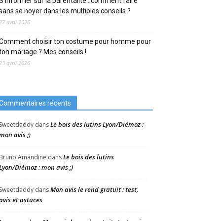
S’informer sur la parentalité : comment faire
sans se noyer dans les multiples conseils ?
27 avril 2026
Comment choisir ton costume pour homme pour
ton mariage ? Mes conseils !
23 avril 2026
Commentaires récents
Le bois des lutins Lyon/Diémoz :
Sweetdaddy
dans
mon avis ;)
Le bois des lutins
Bruno Amandine
dans
Lyon/Diémoz : mon avis ;)
Mon avis le rend gratuit : test,
Sweetdaddy
dans
avis et astuces