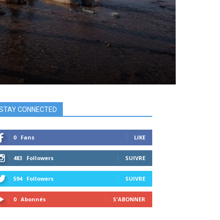
STAY CONNECTED
0
Fans
LIKE
483
Followers
SUIVRE
594
Followers
SUIVRE
0
Abonnés
S'ABONNER