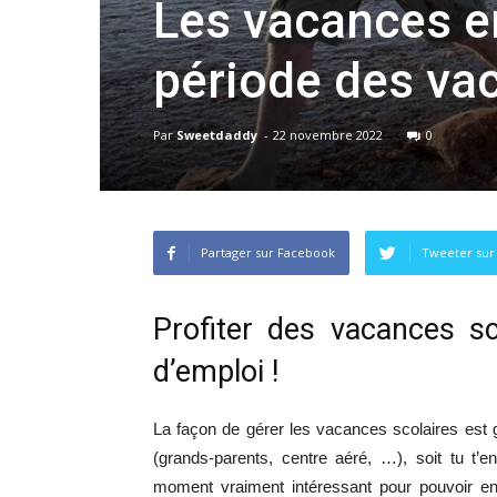
Les vacances en
période des va
Par
Sweetdaddy
-
22 novembre 2022
0
Partager sur Facebook
Tweeter sur
Profiter des vacances s
d’emploi !
La façon de gérer les vacances scolaires est g
(grands-parents, centre aéré, …), soit tu t’
moment vraiment intéressant pour pouvoir en p