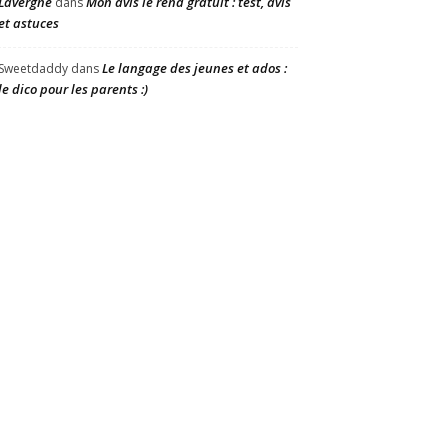
Lavergne
Mon avis le rend gratuit : test, avis
dans
et astuces
Le langage des jeunes et ados :
Sweetdaddy
dans
le dico pour les parents :)