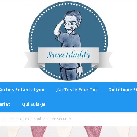
Sorties Enfants Lyon
J’ai Testé Pour Toi
Diététique Et
Sweetdaddy
ariat
Qui Suis-Je
é : un accessoire de confort et de sécurité...