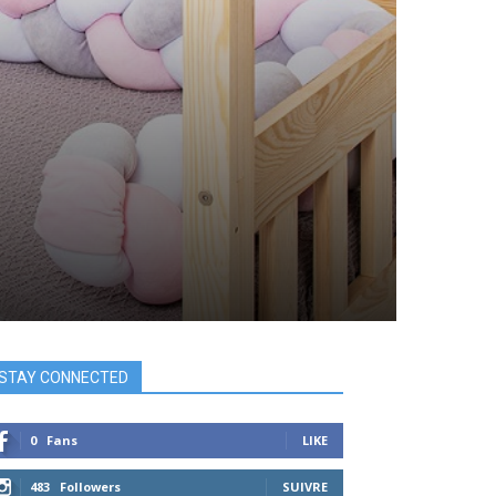
STAY CONNECTED
0
Fans
LIKE
483
Followers
SUIVRE