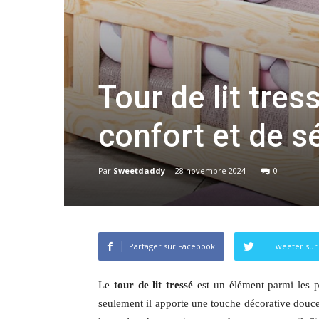
Tour de lit tres
confort et de s
Par
Sweetdaddy
-
28 novembre 2024
0
Partager sur Facebook
Tweeter sur
Le
tour de lit tressé
est un élément parmi les p
seulement il apporte une touche décorative douce e