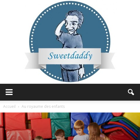
Sweetdaddy
Accueil
Au royaume des enfants