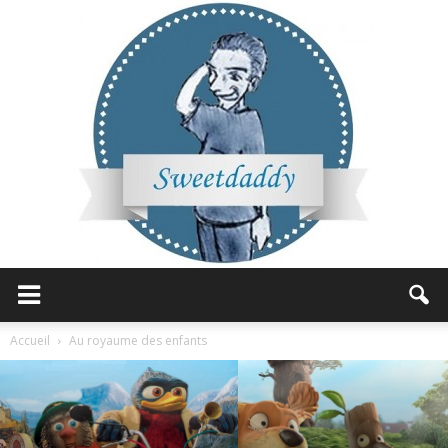
Sweetdaddy
Accueil
Au royaume des enfants