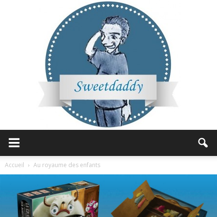
Sweetdaddy
Accueil
Au royaume des enfants