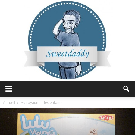
Sweetdaddy
Accueil
Au royaume des enfants