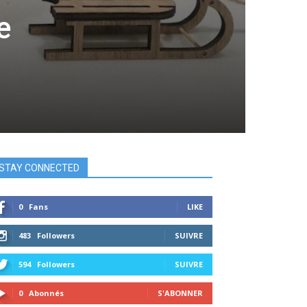
e
STAY CONNECTED
0
Fans
LIKE
483
Followers
SUIVRE
594
Followers
SUIVRE
0
Abonnés
S'ABONNER