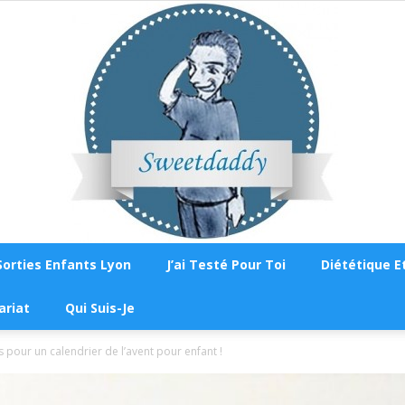
Sorties Enfants Lyon
J’ai Testé Pour Toi
Diététique Et
Sweetdaddy
ariat
Qui Suis-Je
 pour un calendrier de l’avent pour enfant !