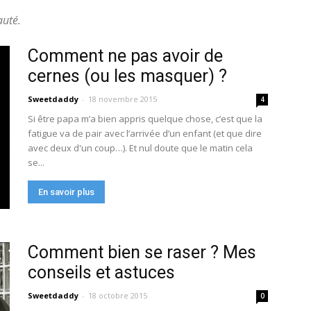
auté.
Comment ne pas avoir de
cernes (ou les masquer) ?
Sweetdaddy
-
18 novembre 2015
4
Si être papa m’a bien appris quelque chose, c’est que la
fatigue va de pair avec l’arrivée d’un enfant (et que dire
avec deux d'un coup…). Et nul doute que le matin cela
se...
En savoir plus
Comment bien se raser ? Mes
conseils et astuces
Sweetdaddy
-
18 octobre 2015
0