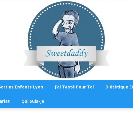
Sorties Enfants Lyon
J’ai Testé Pour Toi
Diététique Et
Sweetdaddy
ariat
Qui Suis-Je