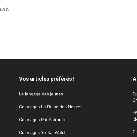
auté.
r
Vos articles préférés !
A
Le langage des jeunes
Qu
Cr
Coloriages La Reine des Neiges
Fê
id
Coloriages Pat Patrouille
Co
Coloriages Yo-Kai Watch