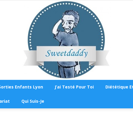
Sorties Enfants Lyon
J’ai Testé Pour Toi
Diététique Et
Sweetdaddy
ariat
Qui Suis-Je