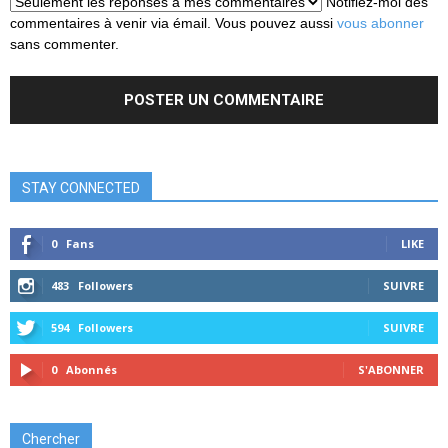
Notifiez-moi des
commentaires à venir via émail. Vous pouvez aussi
vous abonner
sans commenter.
STAY CONNECTED
0
Fans
LIKE
483
Followers
SUIVRE
594
Followers
SUIVRE
0
Abonnés
S'ABONNER
Chercher