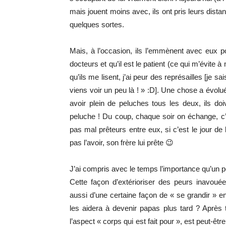
mais jouent moins avec, ils ont pris leurs dista
quelques sortes.
Mais, à l’occasion, ils l’emmènent avec eux po
docteurs et qu’il est le patient (ce qui m’évite à
qu’ils me lisent, j’ai peur des représailles [je s
viens voir un peu là ! » :D]. Une chose a évol
avoir plein de peluches tous les deux, ils d
peluche ! Du coup, chaque soir on échange, c’es
pas mal prêteurs entre eux, si c’est le jour de 
pas l’avoir, son frère lui prête 😉
J’ai compris avec le temps l’importance qu’un po
Cette façon d’extérioriser des peurs inavouée
aussi d’une certaine façon de « se grandir » en
les aidera à devenir papas plus tard ? Après to
l’aspect « corps qui est fait pour », est peut-êtr