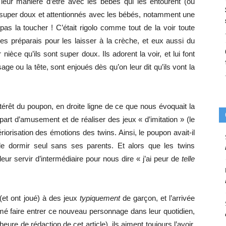
leur manière d’être avec les bébés qui les entourent (ou
nt super doux et attentionnés avec les bébés, notamment une
it pas la toucher ! C’était rigolo comme tout de la voir toute
 les préparais pour les laisser à la crèche, et eux aussi du
nièce qu’ils sont super doux. Ils adorent la voir, et lui font
sage ou la tête, sont enjoués dès qu’on leur dit qu’ils vont la
térêt du poupon, en droite ligne de ce que nous évoquait la
art d’amusement et de réaliser des jeux « d’imitation » (le
ériorisation des émotions des twins. Ainsi, le poupon avait-il
t de dormir seul sans ses parents. Et alors que les twins
eur servir d’intermédiaire pour nous dire « j’ai peur de
telle
(et ont joué) à des jeux
typiquement
de garçon, et l’arrivée
mé faire entrer ce nouveau personnage dans leur quotidien,
heure de rédaction de cet article), ils aiment toujours l’avoir,