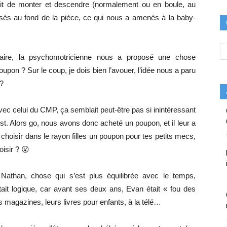
fait de monter et descendre (normalement ou en boule, au
és au fond de la pièce, ce qui nous a amenés à la baby-
daire, la psychomotricienne nous a proposé une chose
upon ? Sur le coup, je dois bien l’avouer, l’idée nous a paru
 ?
vec celui du CMP, ça semblait peut-être pas si inintéressant
st. Alors go, nous avons donc acheté un poupon, et il leur a
hoisir dans le rayon filles un poupon pour tes petits mecs,
isir ? 😮
athan, chose qui s’est plus équilibrée avec le temps,
tait logique, car avant ses deux ans, Evan était « fou des
es magazines, leurs livres pour enfants, à la télé…