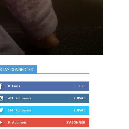
STAY CONNECTED
0
Fans
LIKE
483
Followers
SUIVRE
594
Followers
SUIVRE
0
Abonnés
S'ABONNER