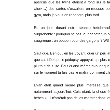
aperçus que les twins étaient à fond sur le 
choix…) des sortes d’escaliers en mousse pos
gym, mais je vous en reparlerai plus tard…
Et, un jour, durant notre séance hebdoma
surprenante : pourquoi ne pas leur acheter un po
saugrenue : un poupon pour des garçons ? Wtf
Sauf que. Ben oui, en les voyant jouer un peu a
que ça, idée que le pédopsy appuyait qui plus e
plu tout de suite. Faut quand même avouer que c
sur le moment tu fais pas le malin, comment cho
Evan était quand même plus intéressé que N
notamment aujourd’hui. Cela étant, la chose é
bébés » : il n’arrêtait pas de les montrer dans l