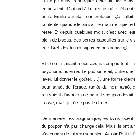
On a pu aussi remarquer cette attitude dans 
entouraient). D’abord à la crèche, où ils étaie
petite Émilie qui était leur protégée. Ça, falla
contente quand elle arrivait le matin et que je
reste. Et depuis quelques mois, c’est avec leur 
plein de bisous, des petites papouilles sur le vi
voir. Bref, des futurs papas en puissance 😉
Et chemin faisant, nous avons compris tout l’in
psychomotricienne. Le poupon était, outre une p
laver, lui donner le goûter, …), une forme d’ext
peur tantôt de l’orage, tantôt du noir, tantô
refusaient d’avouer une peur, le poupon devait l
chose
, mais je n’ose pas le dire ».
De manière très pragmatique, les twins jouent 
du poupon n’a pas changé cela. Mais ils ont ai
s’occupant de lui vraiment bien. Aujourd’hui (à l’