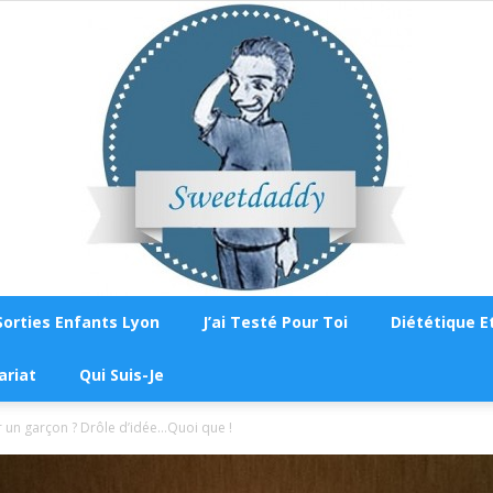
Sorties Enfants Lyon
J’ai Testé Pour Toi
Diététique Et
Sweetdaddy
ariat
Qui Suis-Je
un garçon ? Drôle d’idée…Quoi que !