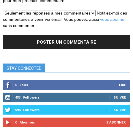
pour mon prochain commentaire.
Notifiez-moi des
commentaires à venir via émail. Vous pouvez aussi
vous abonner
sans commenter.
STAY CONNECTED
0
Fans
LIKE
483
Followers
SUIVRE
594
Followers
SUIVRE
0
Abonnés
S'ABONNER