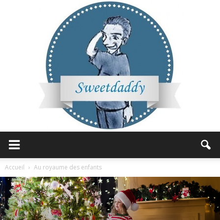
Sweetdaddy
Accueil
Au royaume des enfants