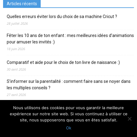
Articles récents
Quelles erreurs éviter lors du choix de sa machine Cricut ?
28 juillet 2026
Fêter les 10 ans de ton enfant : mes meilleures idées d’animations
pour amuser les invités :)
18 juin 2026
Comparatif et aide pour le choix de ton livre de naissance :)
30 avril 2026
S’informer sur la parentalité : comment faire sans se noyer dans
les multiples conseils ?
27 avril 2026
Comment choisir ton costume pour homme pour ton mariage ?
Nous utilisons des cookies pour vous garantir la meilleure
Mes conseils !
expérience sur notre site web. Si vous continuez à utiliser ce
site, nous supposerons que vous en êtes satisfait.
23 avril 2026
Ok