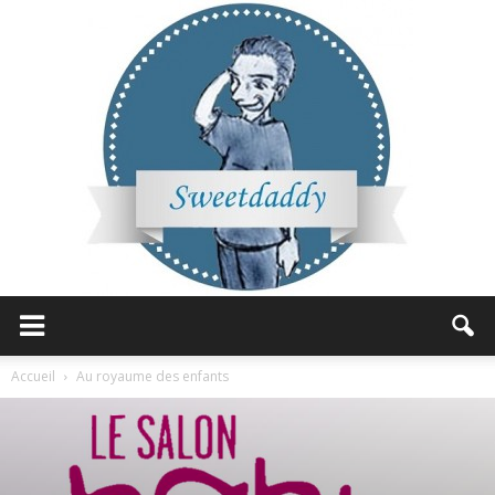
Sweetdaddy
Accueil
Au royaume des enfants