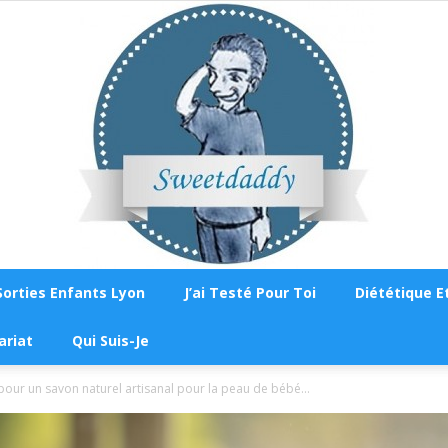
Sorties Enfants Lyon
J’ai Testé Pour Toi
Diététique Et
Sweetdaddy
ariat
Qui Suis-Je
our un savon naturel artisanal pour la peau de bébé...