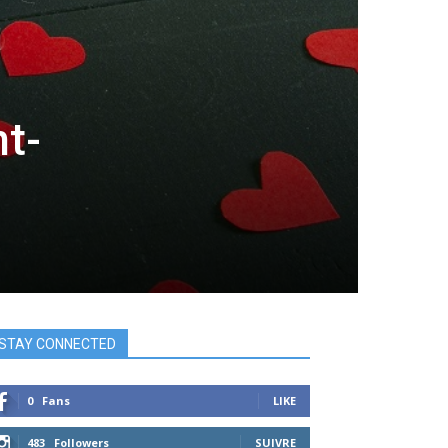
t-
STAY CONNECTED
0
Fans
LIKE
483
Followers
SUIVRE