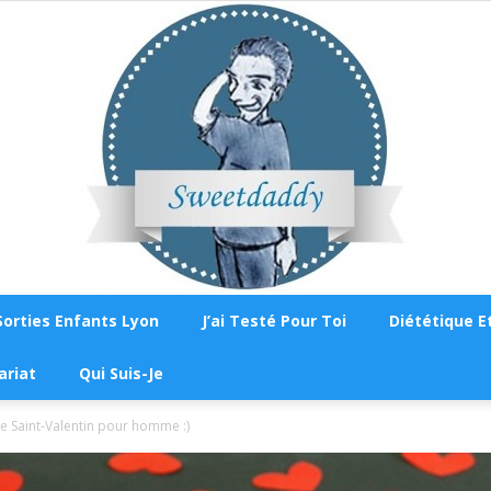
Sorties Enfants Lyon
J’ai Testé Pour Toi
Diététique Et
Sweetdaddy
ariat
Qui Suis-Je
 Saint-Valentin pour homme :)