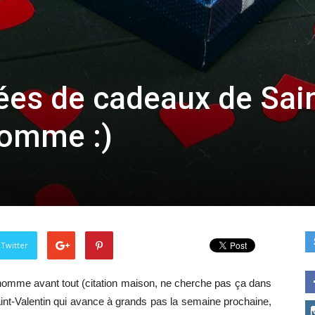
ées de cadeaux de Sain
homme :)
 Twitter
homme avant tout (citation maison, ne cherche pas ça dans
aint-Valentin qui avance à grands pas la semaine prochaine,