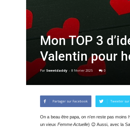
Mon TOP 3 d’id
Valentin pour 
Par
Sweetdaddy
-
8 février 2025
0
Partager sur Facebook
Tweeter sur
On a beau être papa, on n’en reste pas moins 
un vieux
Femme Actuelle
) 😉 Aussi, avec la S