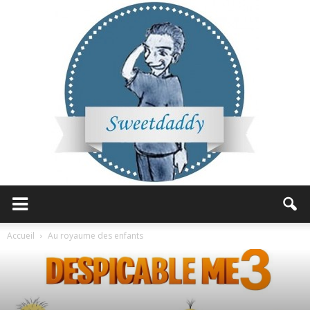
Sweetdaddy
Accueil
Au royaume des enfants