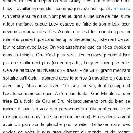
venger. Et dès le départ on voit Grucy, c’est-à-dire le duo Gru-
Lucy travailler ensemble, accompagnés de nos gentils
minions
.
On verra ensuite qu’ils n’ont pas eu droit à une lune de miel suite
à leur mariage, et que Lucy essaye de faire de son mieux pour
devenir la maman des filles. A noter que les filles jouent un peu un
rôle plus présent que dans les opus précédents, justement de par
leur relation avec Lucy. On voit aussi/ainsi que les rôles évoluent
dans la trilogie. Gru n’est plus seul, les minions prennent leur
place et s’affirment plus (on en reparle), Lucy est bien présente.
Cela se retrouve au niveau du « travail » de Gru : grand méchant
solitaire qu’il était, il apprend avec le temps à travailler en équipe,
avec Lucy. Mais aussi avec Dru, son jumeau, dont on apprend
l’existence dans cet opus. A n’en pas douter, Gad Elmaleh et son
frère Eria (voix de Gru et Dru réciproquement) ont du bien se
marrer à faire les voix des personnages qu’ils sont dans la vie
(pas jumeaux mais frères quand même quoi). Et ces deux-là vont
avoir du pain sur la planche pour arrêter Balthazar dans ses
envies de voler le plus gros diamant du monde, et de mettre