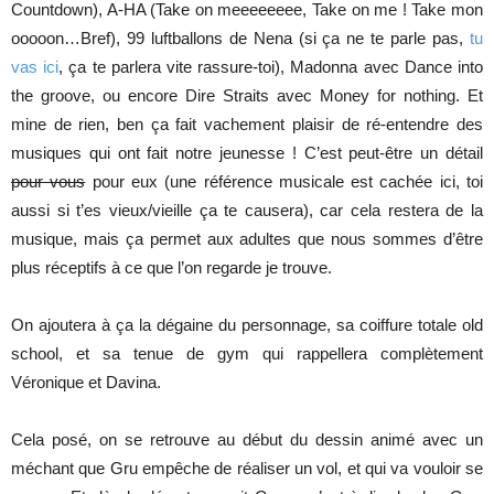
Countdown), A-HA (Take on meeeeeeee, Take on me ! Take mon
ooooon…Bref), 99 luftballons de Nena (si ça ne te parle pas,
tu
vas ici
, ça te parlera vite rassure-toi), Madonna avec Dance into
the groove, ou encore Dire Straits avec Money for nothing. Et
mine de rien, ben ça fait vachement plaisir de ré-entendre des
musiques qui ont fait notre jeunesse ! C’est peut-être un détail
pour vous
pour eux (une référence musicale est cachée ici, toi
aussi si t’es vieux/vieille ça te causera), car cela restera de la
musique, mais ça permet aux adultes que nous sommes d’être
plus réceptifs à ce que l’on regarde je trouve.
On ajoutera à ça la dégaine du personnage, sa coiffure totale old
school, et sa tenue de gym qui rappellera complètement
Véronique et Davina.
Cela posé, on se retrouve au début du dessin animé avec un
méchant que Gru empêche de réaliser un vol, et qui va vouloir se