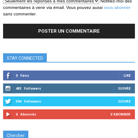
Notifiez-moi des
commentaires à venir via émail. Vous pouvez aussi
vous abonner
sans commenter.
STAY CONNECTED
0
Fans
LIKE
483
Followers
SUIVRE
594
Followers
SUIVRE
0
Abonnés
S'ABONNER
Chercher