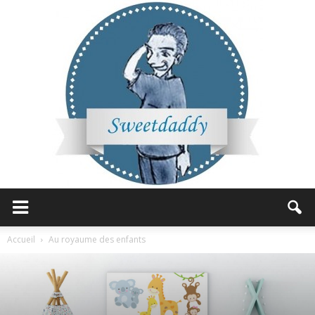
Sweetdaddy
Accueil
Au royaume des enfants