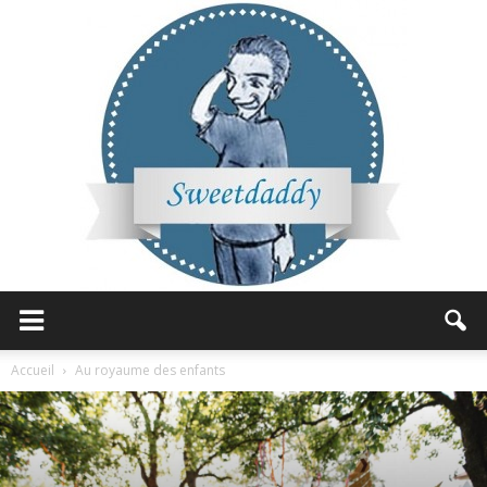
Sweetdaddy
Accueil
Au royaume des enfants