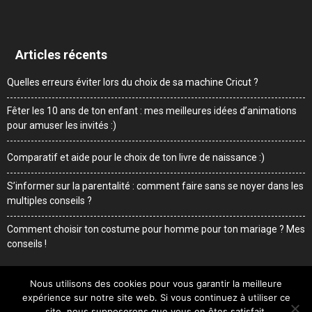
Articles récents
Quelles erreurs éviter lors du choix de sa machine Cricut ?
Fêter les 10 ans de ton enfant : mes meilleures idées d’animations
pour amuser les invités :)
Comparatif et aide pour le choix de ton livre de naissance :)
S’informer sur la parentalité : comment faire sans se noyer dans les
multiples conseils ?
Comment choisir ton costume pour homme pour ton mariage ? Mes
conseils !
Nous utilisons des cookies pour vous garantir la meilleure
expérience sur notre site web. Si vous continuez à utiliser ce
Me contacter
Mentions légales
Qui suis-je
site, nous supposerons que vous en êtes satisfait.