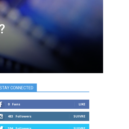
?
STAY CONNECTED
0
Fans
LIKE
483
Followers
SUIVRE
594
Followers
SUIVRE