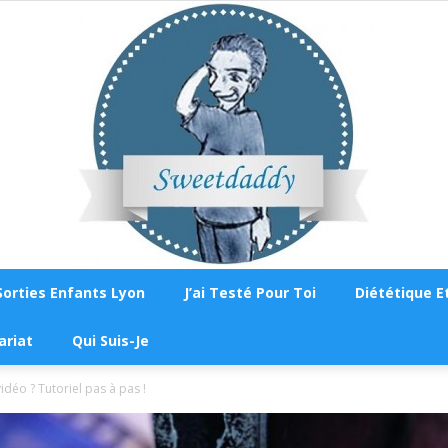
Sorties Enfants Lyon
J’ai Testé Pour Toi
Diététique Et
Sweetdaddy
ariat
Qui Suis-Je
idéo ? Tutoriel pas à pas !