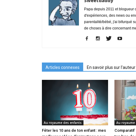
Sweetdaddy
Papa depuis 2011 et blogueur de
d'expériences, des news ou enc
parentalité/bébé, j'ai bifurqué s
de choses à dire concernant m
Articles connexes
En savoir plus sur l'auteur
Au royaume des enfants
Au royaume 
Fêter les 10 ans de ton enfant : mes
Comparatif 