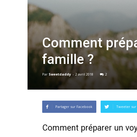
Comment prépar
famille ?
Par
Sweetdaddy
-
2 avril 2018
2
Partager sur Facebook
Tweeter sur
Comment préparer un voyag