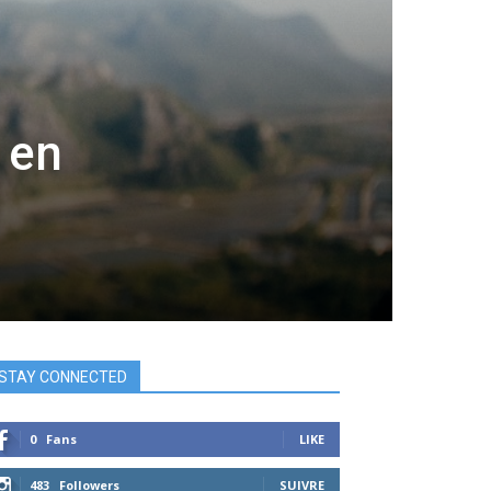
 en
STAY CONNECTED
0
Fans
LIKE
483
Followers
SUIVRE