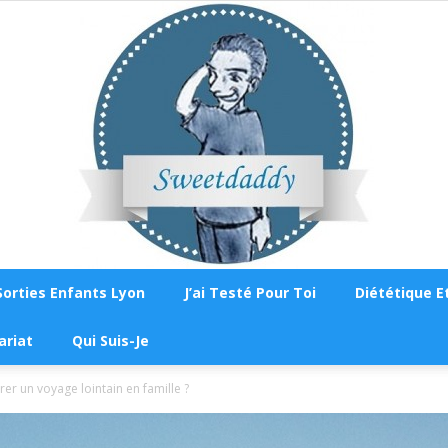
Sorties Enfants Lyon
J’ai Testé Pour Toi
Diététique Et
Sweetdaddy
ariat
Qui Suis-Je
r un voyage lointain en famille ?