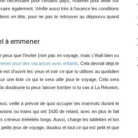
tion nécessaire pour certains pays, matériel pour bébé sur
ssaire également. Vérifie aussi très à l’avance les conditions
tions en tête, pour ne pas te retrouver au dépourvu quand
iel à emmener
ne peux que t’inviter (non pas en voyage, mais c’était bien vu
mener pour des vacances avec enfants
. Cela devrait déjà te
st d’ouvrir les yeux et voir ce que tu utilises au quotidien
ur une liste ce qui te sera utile pour le voyage. Cela sera
: la doudoune tu peux laisser tomber si tu vas à La Réunion,
Aussi, veille à prévoir de quoi occuper tes marmots durant le
 avions ou trains qui ont 1h30 de retard, avec en plus le fait
des créneux trèèèèès longs. Aussi, charge les tablettes et ton
 petits jeux de voyage, doudou et tout ce qui est petit et que