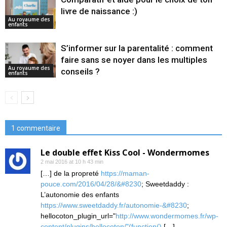
livre de naissance :)
Au royaume des
enfants
S’informer sur la parentalité : comment
faire sans se noyer dans les multiples
Au royaume des
conseils ?
enfants
1 commentaire
Le double effet Kiss Cool - Wondermomes
2 mai 2016 at 10 h 43 min
[…] de la propreté
https://maman-
pouce.com/2016/04/28/&#8230
; Sweetdaddy :
L’autonomie des enfants
https://www.sweetdaddy.fr/autonomie-&#8230
;
hellocoton_plugin_url="
http://www.wondermomes.fr/wp-
content/plugins/hellocoton/"(function()
[…]