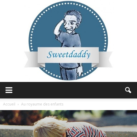
Sweetdaddy
Accueil
Au royaume des enfants