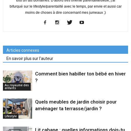
tout un tas domaines. D'abord très orienté parentalité/bébé, j'ai
bifurqué sur le lifestyle/parentalité avec le temps, par envie et aussi car
moins de choses à dire concernant mes jumeaux ;)
Articles connexes
En savoir plus sur l'auteur
Comment bien habiller ton bébé en hiver
?
Au royaume des
enfants
Quels meubles de jardin choisir pour
aménager ta terrasse/jardin ?
Lifestyle
Lit cabane : quelles informations dois-tu