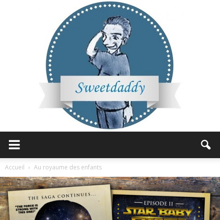
Sweetdaddy
Accueil
Au royaume des enfants