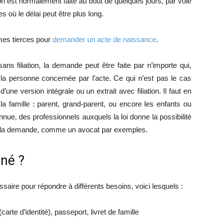
on est normalement faite au bout de quelques jours, par voie
 où le délai peut être plus long.
rmes tierces pour
demander un acte de naissance
.
ans filiation, la demande peut être faite par n’importe qui,
c la personne concernée par l’acte. Ce qui n’est pas le cas
une version intégrale ou un extrait avec filiation. Il faut en
 famille : parent, grand-parent, ou encore les enfants ou
nue, des professionnels auxquels la loi donne la possibilité
 de la demande, comme un avocat par exemples.
iné ?
ire pour répondre à différents besoins, voici lesquels :
carte d’identité), passeport, livret de famille