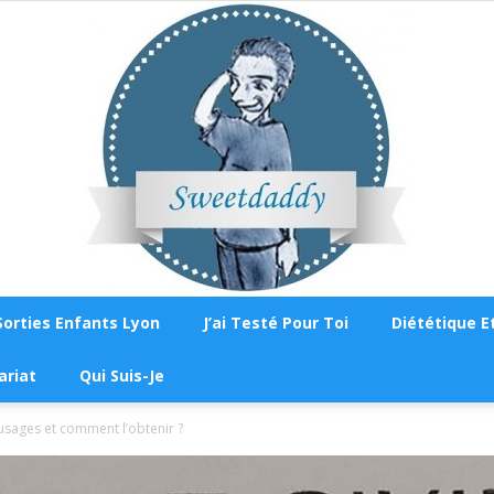
Sorties Enfants Lyon
J’ai Testé Pour Toi
Diététique Et
Sweetdaddy
ariat
Qui Suis-Je
 usages et comment l’obtenir ?