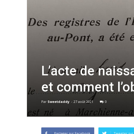
L’acte de naiss
et comment l’ob
Par
Sweetdaddy
-
27 août 2021
0
Partager sur Facebook
Tweeter sur