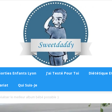
Sorties Enfants Lyon
J’ai Testé Pour Toi
Diététique Et
Sweetdaddy
ariat
Qui Suis-Je
réaliser le meilleur album bébé possible :)