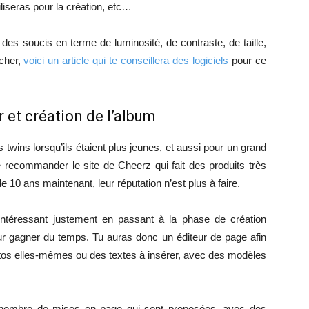
iliseras pour la création, etc…
 des soucis en terme de luminosité, de contraste, de taille,
ucher,
voici un article qui te conseillera des logiciels
pour ce
r et création de l’album
twins lorsqu’ils étaient plus jeunes, et aussi pour un grand
te recommander le site de Cheerz qui fait des produits très
e 10 ans maintenant, leur réputation n’est plus à faire.
t intéressant justement en passant à la phase de création
our gagner du temps. Tu auras donc un éditeur de page afin
hotos elles-mêmes ou des textes à insérer, avec des modèles
nd nombre de mises en page qui sont proposées, avec des