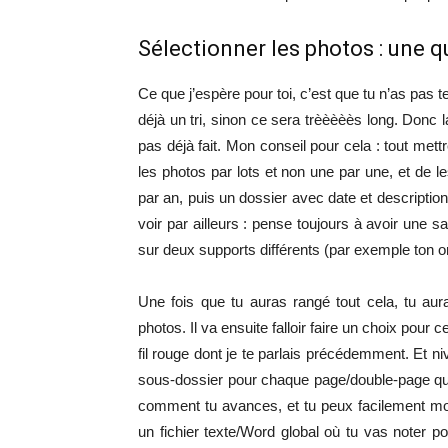
Sélectionner les photos : une 
Ce que j’espère pour toi, c’est que tu n’as pas 
déjà un tri, sinon ce sera trèèèèès long. Donc l
pas déjà fait. Mon conseil pour cela : tout mett
les photos par lots et non une par une, et de l
par an, puis un dossier avec date et description
voir par ailleurs : pense toujours à avoir une s
sur deux supports différents (par exemple ton or
Une fois que tu auras rangé tout cela, tu au
photos. Il va ensuite falloir faire un choix pour
fil rouge dont je te parlais précédemment. Et ni
sous-dossier pour chaque page/double-page que 
comment tu avances, et tu peux facilement modi
un fichier texte/Word global où tu vas noter 