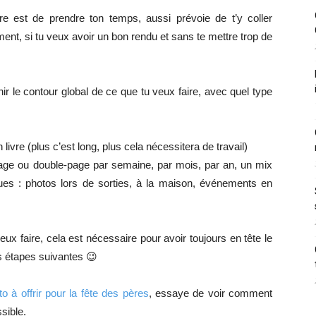
re est de prendre ton temps, aussi prévoie de t’y coller
ent, si tu veux avoir un bon rendu et sans te mettre trop de
finir le contour global de ce que tu veux faire, avec quel type
ivre (plus c’est long, plus cela nécessitera de travail)
 page ou double-page par semaine, par mois, par an, un mix
ques : photos lors de sorties, à la maison, événements en
veux faire, cela est nécessaire pour avoir toujours en tête le
es étapes suivantes 😉
o à offrir pour la fête des pères
, essaye de voir comment
sible.