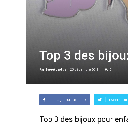
Top 3 des bijou
Par
Sweetdaddy
-
25 décembre 2019
0
Partager sur Facebook
Tweeter sur
Top 3 des bijoux pour enf