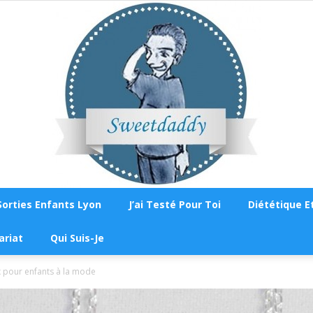
Sorties Enfants Lyon
J’ai Testé Pour Toi
Diététique Et
Sweetdaddy
ariat
Qui Suis-Je
x pour enfants à la mode