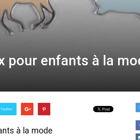
x pour enfants à la m
 Twitter
ants à la mode