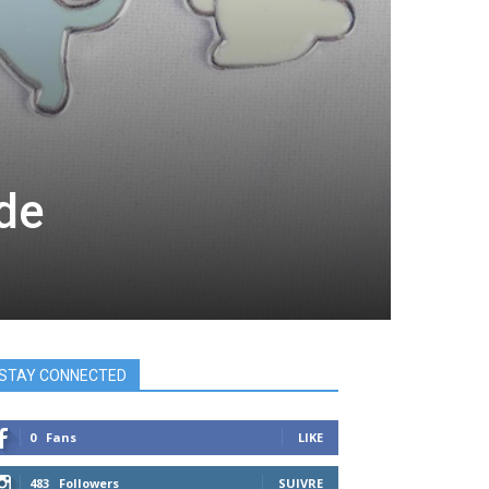
ode
STAY CONNECTED
0
Fans
LIKE
483
Followers
SUIVRE