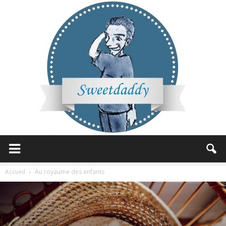
Sweetdaddy
Accueil
Au royaume des enfants