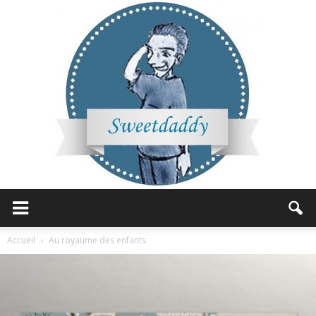
Sweetdaddy
Accueil
Au royaume des enfants