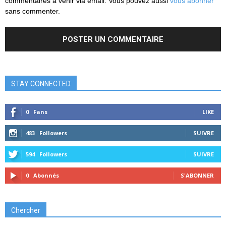
commentaires à venir via émail. Vous pouvez aussi
vous abonner
sans commenter.
STAY CONNECTED
0
Fans
LIKE
483
Followers
SUIVRE
594
Followers
SUIVRE
0
Abonnés
S'ABONNER
Chercher