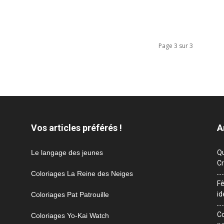
Page 3 sur 3
Vos articles préférés !
A
Le langage des jeunes
Qu
Cr
Coloriages La Reine des Neiges
Fê
id
Coloriages Pat Patrouille
Co
Coloriages Yo-Kai Watch