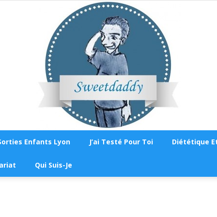
Sorties Enfants Lyon
J’ai Testé Pour Toi
Diététique Et
Sweetdaddy
ariat
Qui Suis-Je