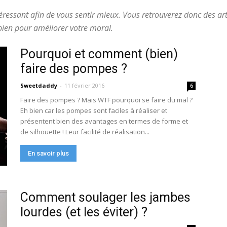
éressant afin de vous sentir mieux. Vous retrouverez donc des art
 bien pour améliorer votre moral.
Pourquoi et comment (bien)
faire des pompes ?
Sweetdaddy
-
11 février 2016
6
Faire des pompes ? Mais WTF pourquoi se faire du mal ?
Eh bien car les pompes sont faciles à réaliser et
présentent bien des avantages en termes de forme et
de silhouette ! Leur facilité de réalisation...
En savoir plus
Comment soulager les jambes
lourdes (et les éviter) ?