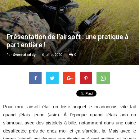
Présentation de l’airsoft : une pratique à
part entière !
Par
Sweetdaddy
-
16 juillet 2020
0
Pour moi l’airsoft était un loisir auquel je m’adonnais vite fait
quand j’étais jeune (#sic). À l’époque quand j’étais ado on
s’amusait avec des pistolets à bille, notamment dans une usine
désaffectée près de chez moi, et ça s’arrêtait là. Mais avec le
temps l’airsoft est devenu une discipline à part entière, et je vais