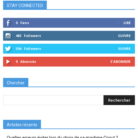
STAY CONNECTED
0
Fans
LIKE
483
Followers
SUIVRE
594
Followers
SUIVRE
0
Abonnés
S'ABONNER
Chercher
Articles récents
Quelles erreurs éviter lors du choix de sa machine Cricut ?