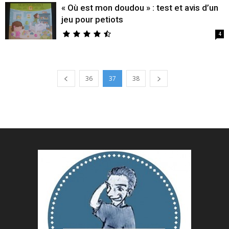
« Où est mon doudou » : test et avis d’un
jeu pour petiots
4
36
37
38