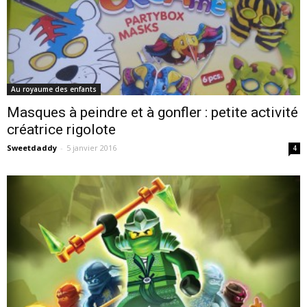
Au royaume des enfants
Masques à peindre et à gonfler : petite activité
créatrice rigolote
Sweetdaddy
-
5 janvier 2016
4