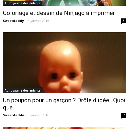
Au royaume des enfants
Coloriage et dessin de Ninjago à imprimer
Sweetdaddy
-
4 janvier 2016
5
Au royaume des enfants
Un poupon pour un garçon ? Drôle d’idée…Quoi
que !
Sweetdaddy
-
3 janvier 2016
7