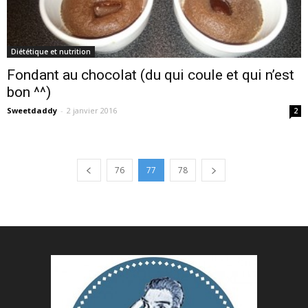
Diététique et nutrition
Fondant au chocolat (du qui coule et qui n’est
bon ^^)
Sweetdaddy
-
2 janvier 2016
2
76
77
78