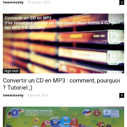
Sweetdaddy
-
10 janvier 2016
2
High tech
Convertir un CD en MP3 : comment, pourquoi
? Tutoriel ;)
Sweetdaddy
-
9 janvier 2016
8