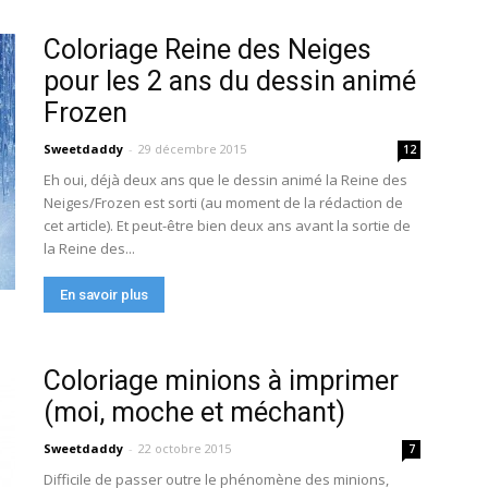
Coloriage Reine des Neiges
pour les 2 ans du dessin animé
Frozen
Sweetdaddy
-
29 décembre 2015
12
Eh oui, déjà deux ans que le dessin animé la Reine des
Neiges/Frozen est sorti (au moment de la rédaction de
cet article). Et peut-être bien deux ans avant la sortie de
la Reine des...
En savoir plus
Coloriage minions à imprimer
(moi, moche et méchant)
Sweetdaddy
-
22 octobre 2015
7
Difficile de passer outre le phénomène des minions,