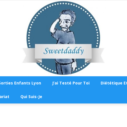
Sorties Enfants Lyon
J’ai Testé Pour Toi
Diététique Et
Sweetdaddy
ariat
Qui Suis-Je