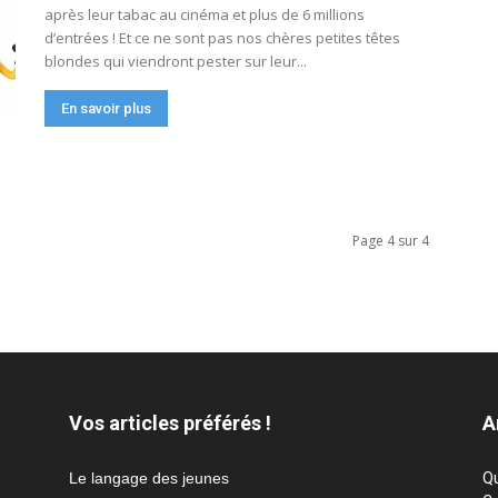
après leur tabac au cinéma et plus de 6 millions
d’entrées ! Et ce ne sont pas nos chères petites têtes
blondes qui viendront pester sur leur...
En savoir plus
Page 4 sur 4
Vos articles préférés !
A
Le langage des jeunes
Qu