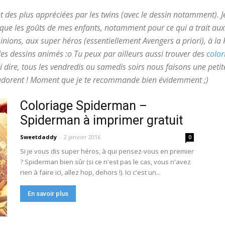
nt des plus appréciées par les twins (avec le dessin notamment). J
s que les goûts de mes enfants, notamment pour ce qui a trait aux
inions, aux super héros (essentiellement Avengers a priori), à la
les dessins animés :o Tu peux par ailleurs aussi trouver des
color
i dire, tous les vendredis ou samedis soirs nous faisons une petit
s adorent ! Moment que je te recommande bien évidemment ;)
Coloriage Spiderman –
Spiderman à imprimer gratuit
Sweetdaddy
-
2 janvier 2016
0
Si je vous dis super héros, à qui pensez-vous en premier
? Spiderman bien sûr (si ce n'est pas le cas, vous n'avez
rien à faire ici, allez hop, dehors !). Ici c'est un...
En savoir plus