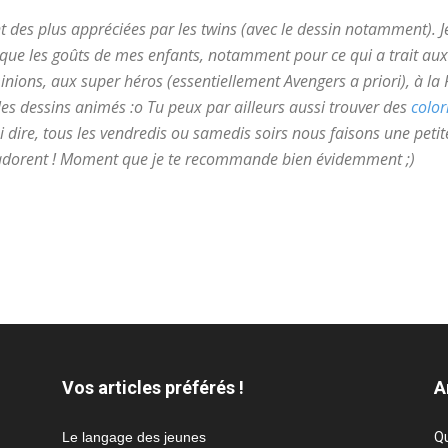
nt des plus appréciées par les twins (avec le dessin notamment). J
s que les goûts de mes enfants, notamment pour ce qui a trait aux
inions, aux super héros (essentiellement Avengers a priori), à la
les dessins animés :o Tu peux par ailleurs aussi trouver des
color
i dire, tous les vendredis ou samedis soirs nous faisons une petit
s adorent ! Moment que je te recommande bien évidemment ;)
r
Vos articles préférés !
A
Le langage des jeunes
Qu