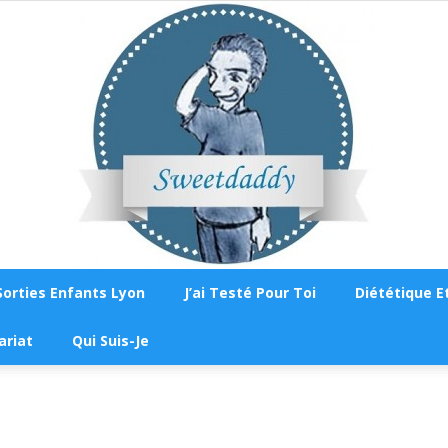
Sorties Enfants Lyon
J’ai Testé Pour Toi
Diététique Et
Sweetdaddy
ariat
Qui Suis-Je